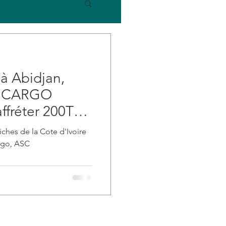
 à Abidjan,
H CARGO
affréter 200T
 l'EU.
ches de la Cote d'Ivoire
argo, ASC