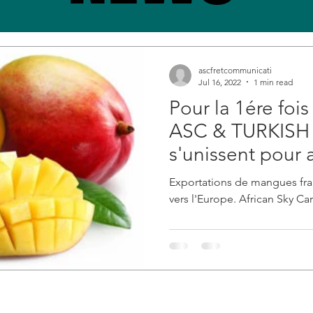
ascfretcommunicati
Jul 16, 2022
1 min read
Pour la 1ére fois
ASC & TURKIS
s'unissent pour 
de mangues vers
Exportations de mangues frai
vers l'Europe. African Sky C