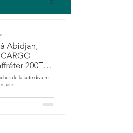
re
 à Abidjan,
H CARGO
affréter 200T
 l'EU.
ches de la cote divoire
go, asc