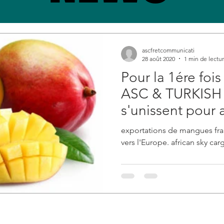
ascfretcommunicati
28 août 2020
1 min de lectu
Pour la 1ére fois
ASC & TURKIS
s'unissent pour 
de mangues vers
exportations de mangues frai
vers l'Europe. african sky car